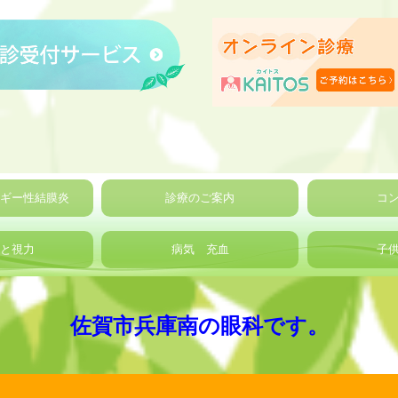
ルギー性結膜炎
診療のご案内
コ
ツと視力
病気 充血
子
佐賀市兵庫南の眼科です。