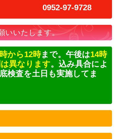
9728
願いいたします。
0時から12時
まで。午後は
14時
間は異なります
。込み具合によ
底検査を土日も実施してま