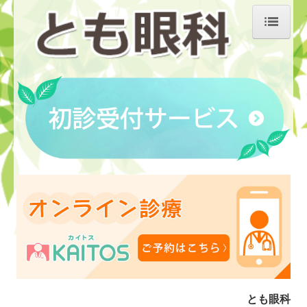
ホーム
花粉症・アレルギー性結膜炎
診療のご案内
コンタクト
交通案内
オンライン診療
スポーツと視力
病気 充血
とも眼科